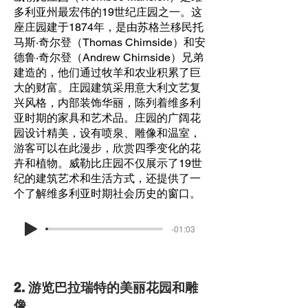
多利亚州最宏伟的19世纪庄园之一。这
座庄园建于1874年，是由苏格兰移民托
马斯·奇尔登（Thomas Chirnside）和安
德鲁·奇尔登（Andrew Chirnside）兄弟
建造的，他们通过牧羊和农业积累了巨
大的财富。庄园建筑采用意大利文艺复
兴风格，内部装饰华丽，陈列着维多利
亚时期的家具和艺术品。庄园的广阔花
园设计精美，设有喷泉、雕像和温室，
游客可以在此漫步，欣赏四季变化的花
卉和植物。威勒比庄园不仅展示了19世
纪的建筑艺术和生活方式，还提供了一
个了解维多利亚时期社会历史的窗口。
-01:03
2. 游览巴拉瑞特的美丽花园和雕
像