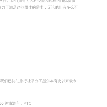
合作伙伴。我们拥有为各种类型和规模的团体提供
致力于满足这些团体的需求，无论他们有多么不
，但我们已协助旅行社举办了墨尔本有史以来最令
 50 辆旅游车，PTC